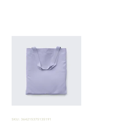
SKU: 364215375135191
Questo è un