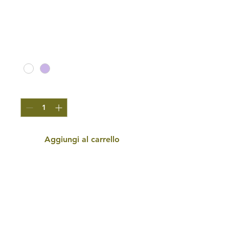
prodotto
Prezzo
20,00 €
Colore
*
Quantità
*
Aggiungi al carrello
Questa è la descrizione di 
un prodotto. È un posto 
perfetto per aggiungere più 
dettagli sul prodotto, come 
dimensioni, materiali, 