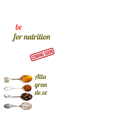
no pain no gain
should not
be
a slogan
for nutrition
Alla
gran
de.vc